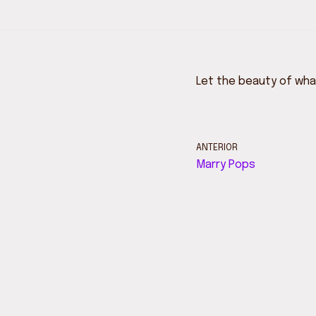
Pular
para
o
Let the beauty of wha
conteúdo
ANTERIOR
Marry Pops