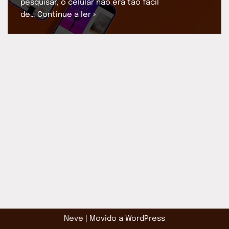
pesquisar, o celular não era tão fácil
de…
Continue a ler »
Neve
| Movido a
WordPress