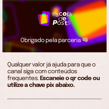
Obrigado pela parceria
Qualquer valor já ajuda para que o
canal siga com conteúdos
frequentes.
Escaneie o qr code ou
utilize a chave pix abaixo.