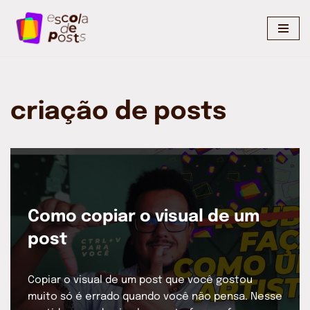
Pular
para
o
conteúdo
criação de posts
Como copiar o visual de um
post
Copiar o visual de um post que você gostou
muito só é errado quando você não pensa. Nesse